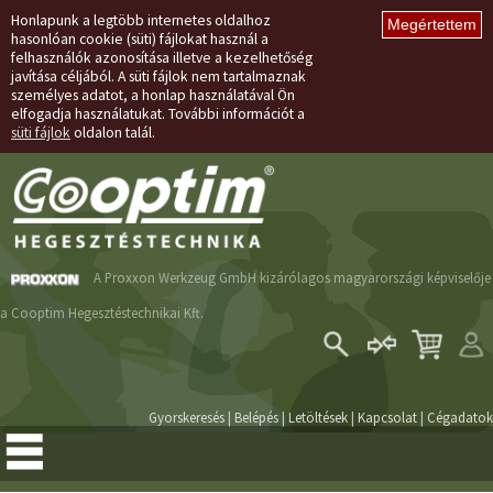
Honlapunk a legtöbb internetes oldalhoz
hasonlóan cookie (süti) fájlokat használ a
felhasználók azonosítása illetve a kezelhetőség
javítása céljából. A süti fájlok nem tartalmaznak
személyes adatot, a honlap használatával Ön
elfogadja használatukat. További információt a
süti fájlok
oldalon talál.
A Proxxon Werkzeug GmbH kizárólagos magyarországi képviselője
a Cooptim Hegesztéstechnikai Kft.
Belépés
Regisztráció
Gyorskeresés
|
Belépés
|
Letöltések
|
Kapcsolat
|
Cégadatok
Elfelejtett jelszó