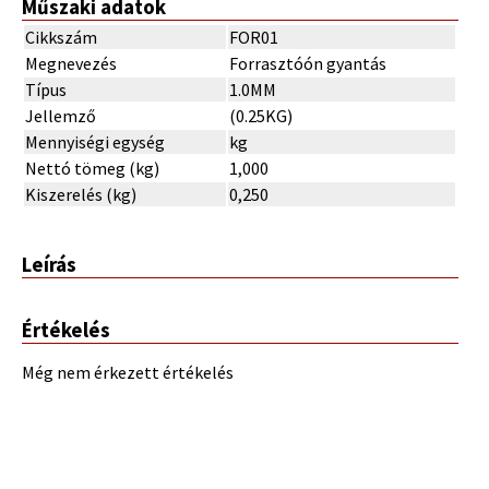
Műszaki adatok
Cikkszám
FOR01
Megnevezés
Forrasztóón gyantás
Típus
1.0MM
Jellemző
(0.25KG)
Mennyiségi egység
kg
Nettó tömeg (kg)
1,000
Kiszerelés (kg)
0,250
Leírás
Értékelés
Még nem érkezett értékelés