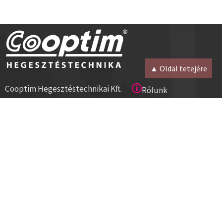
▲ Oldal tetejére
Cooptim Hegesztéstechnikai Kft.
Rólunk
2030 Érd, Budafoki út 10.
Magunkról
8000 Székesfehérvár, Géza u. 54.
Kapcsolat
Tel:+36 23 521 430
Cégadatok
ISO 9001
Segítség