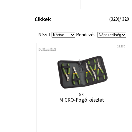
Cikkek
(
320
)/ 320
Nézet
Rendezés:
28.150
5 R.
MICRO-Fogó készlet