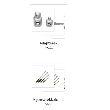
Adapterek
10 db.
Nyomatékkulcsok
14 db.