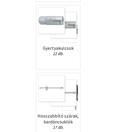
Gyertyakulcsok
12 db.
Hosszabbító szárak,
kardáncsuklók
17 db.