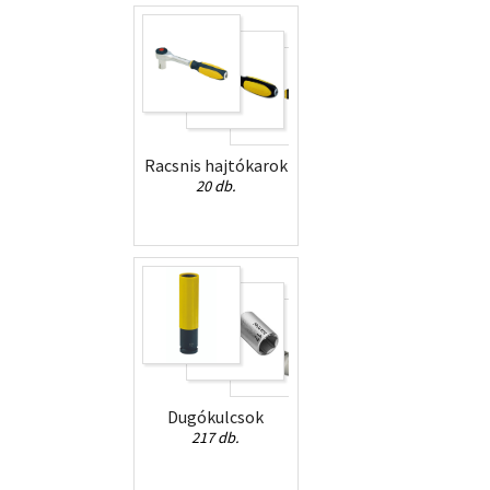
Racsnis hajtókarok
20 db.
Dugókulcsok
217 db.