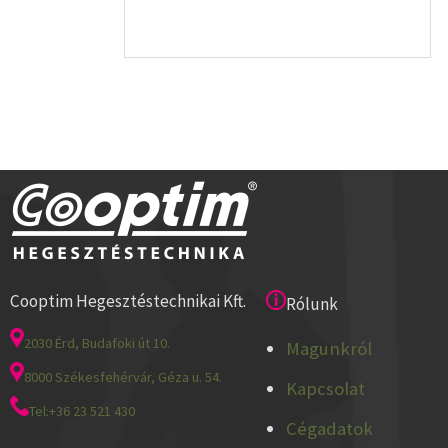
Cooptim Hegesztéstechnikai Kft.
Rólunk
2030 Érd, Budafoki út 10.
Magunkról
8000 Székesfehérvár, Géza u. 54.
Kapcsolat
Tel:+36 23 521 430
Cégadatok