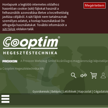
Honlapunk a legtöbb internetes oldalhoz
hasonlóan cookie (süti) fájlokat használ a
felhasználók azonosítása illetve a kezelhetőség
javítása céljából. A süti fájlok nem tartalmaznak
személyes adatot, a honlap használatával Ön
elfogadja használatukat. További információt a
süti fájlok
oldalon talál.
A Proxxon Werkzeug GmbH kizárólagos magyarországi képviselője
a Cooptim Hegesztéstechnikai Kft.
Belépés
Regisztráció
Gyorskeresés
|
Belépés
|
Letöltések
|
Kapcsolat
|
Cégadatok
Elfelejtett jelszó