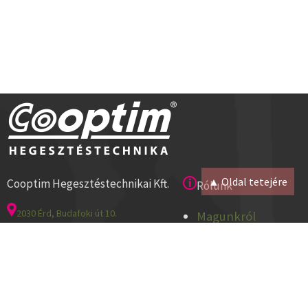
▲ Oldal tetejére
Cooptim Hegesztéstechnikai Kft.
Rólunk
2030 Érd, Budafoki út 10.
Magunkról
8000 Székesfehérvár, Géza u. 54.
Kapcsolat
Tel:+36 23 521 430
Cégadatok
ISO 9001