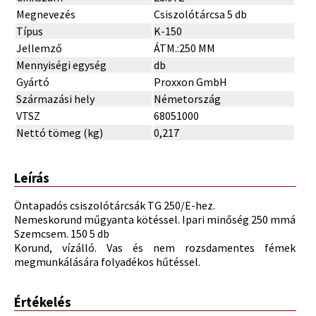
Megnevezés
Csiszolótárcsa 5 db
Típus
K-150
Jellemző
ÁTM.:250 MM
Mennyiségi egység
db
Gyártó
Proxxon GmbH
Származási hely
Németország
VTSZ
68051000
Nettó tömeg (kg)
0,217
Leírás
Öntapadós csiszolótárcsák TG 250/E-hez.
Nemeskorund műgyanta kötéssel. Ipari minőség 250 mmá
Szemcsem. 150 5 db
Korund, vízálló. Vas és nem rozsdamentes fémek
megmunkálására folyadékos hűtéssel.
Értékelés