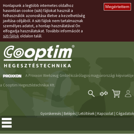
Honlapunk a legtöbb internetes oldalhoz
hasonlóan cookie (süti) fájlokat használ a
felhasználók azonosítása illetve a kezelhetőség
javítása céljából. A süti fájlok nem tartalmaznak
személyes adatot, a honlap használatával Ön
elfogadja használatukat. További információt a
süti fájlok
oldalon talál.
A Proxxon Werkzeug GmbH kizárólagos magyarországi képviselője
a Cooptim Hegesztéstechnikai Kft.
Belépés
Regisztráció
Gyorskeresés
|
Belépés
|
Letöltések
|
Kapcsolat
|
Cégadatok
Elfelejtett jelszó