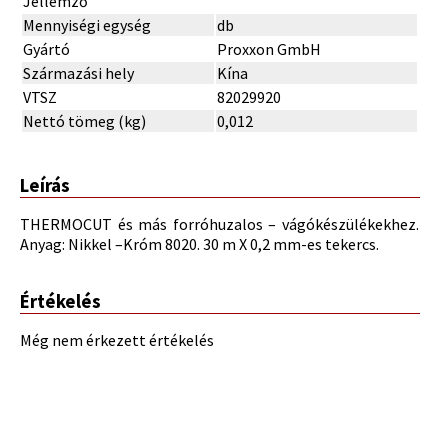
Jellemző
Mennyiségi egység
db
Gyártó
Proxxon GmbH
Származási hely
Kína
VTSZ
82029920
Nettó tömeg (kg)
0,012
Leírás
THERMOCUT és más forróhuzalos – vágókészülékekhez.
Anyag: Nikkel –Króm 8020. 30 m X 0,2 mm-es tekercs.
Értékelés
Még nem érkezett értékelés