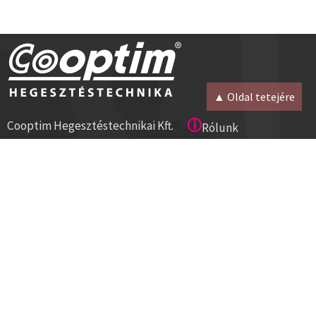
▲ Oldal tetejére
Cooptim Hegesztéstechnikai Kft.
Rólunk
2030 Érd, Budafoki út 10.
Magunkról
8000 Székesfehérvár, Géza u. 54.
Kapcsolat
Tel:+36 23 521 430
Cégadatok
ISO 9001
Segítség