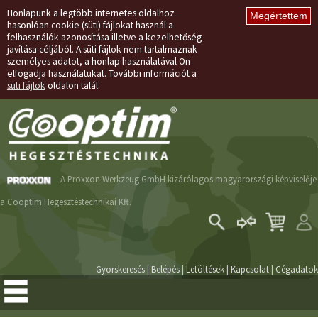
Honlapunk a legtöbb internetes oldalhoz
hasonlóan cookie (süti) fájlokat használ a
felhasználók azonosítása illetve a kezelhetőség
javítása céljából. A süti fájlok nem tartalmaznak
személyes adatot, a honlap használatával Ön
elfogadja használatukat. További információt a
süti fájlok
oldalon talál.
A Proxxon Werkzeug GmbH kizárólagos magyarországi képviselője
a Cooptim Hegesztéstechnikai Kft.
Belépés
Regisztráció
Gyorskeresés
|
Belépés
|
Letöltések
|
Kapcsolat
|
Cégadatok
Elfelejtett jelszó