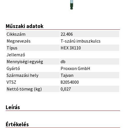
Műszaki adatok
Cikkszám
22.406
Megnevezés
T-szárú imbuszkulcs
Típus
HEX 3X110
Jellemző
Mennyiségi egység
db
Gyártó
Proxxon GmbH
Származási hely
Tajvan
VTSZ
82054000
Nettó tömeg (kg)
0,027
Leírás
Értékelés