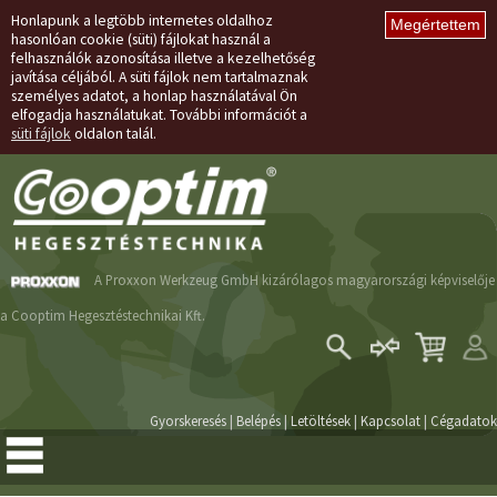
Honlapunk a legtöbb internetes oldalhoz
hasonlóan cookie (süti) fájlokat használ a
felhasználók azonosítása illetve a kezelhetőség
javítása céljából. A süti fájlok nem tartalmaznak
személyes adatot, a honlap használatával Ön
elfogadja használatukat. További információt a
süti fájlok
oldalon talál.
A Proxxon Werkzeug GmbH kizárólagos magyarországi képviselője
a Cooptim Hegesztéstechnikai Kft.
Belépés
Regisztráció
Gyorskeresés
|
Belépés
|
Letöltések
|
Kapcsolat
|
Cégadatok
Elfelejtett jelszó