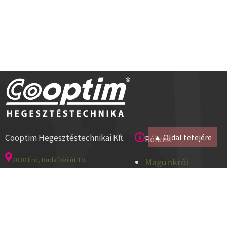
Cooptim Hegesztéstechnikai Kft.
▲ Oldal tetejére
Rólunk
2030 Érd, Budafoki út 10.
Magunkról
8000 Székesfehérvár, Géza u. 54.
Kapcsolat
Tel:+36 23 521 430
Cégadatok
ISO 9001