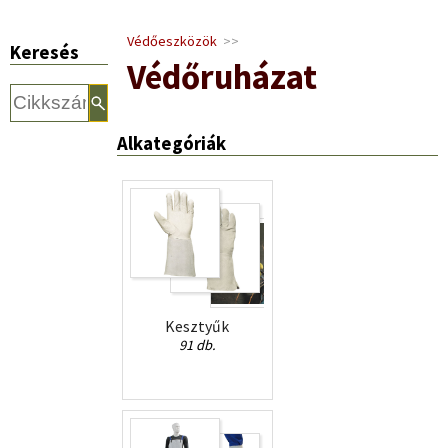
Védőeszközök
>>
Keresés
Védőruházat
Alkategóriák
Kesztyűk
91 db.