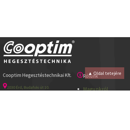
▲ Oldal tetejére
Cooptim Hegesztéstechnikai Kft.
Rólunk
2030 Érd, Budafoki út 10.
Magunkról
8000 Székesfehérvár, Géza u. 54.
Kapcsolat
Tel:+36 23 521 430
Cégadatok
ISO 9001