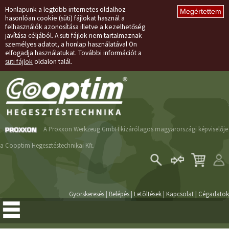
Honlapunk a legtöbb internetes oldalhoz
hasonlóan cookie (süti) fájlokat használ a
felhasználók azonosítása illetve a kezelhetőség
javítása céljából. A süti fájlok nem tartalmaznak
személyes adatot, a honlap használatával Ön
elfogadja használatukat. További információt a
süti fájlok
oldalon talál.
A Proxxon Werkzeug GmbH kizárólagos magyarországi képviselője
a Cooptim Hegesztéstechnikai Kft.
Belépés
Regisztráció
Gyorskeresés
|
Belépés
|
Letöltések
|
Kapcsolat
|
Cégadatok
Elfelejtett jelszó