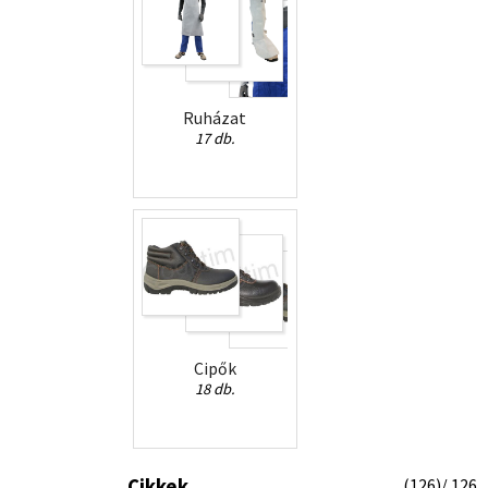
Ruházat
17 db.
Cipők
18 db.
Cikkek
(
126
)/ 126