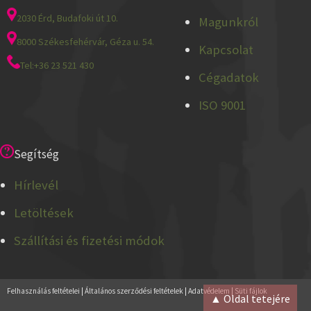
2030 Érd, Budafoki út 10.
Magunkról
8000 Székesfehérvár, Géza u. 54.
Kapcsolat
Tel:+36 23 521 430
Cégadatok
ISO 9001
Segítség
Hírlevél
Letöltések
Szállítási és fizetési módok
Felhasználás feltételei
|
Általános szerződési feltételek
|
Adatvédelem
|
Süti fájlok
▲ Oldal tetejére