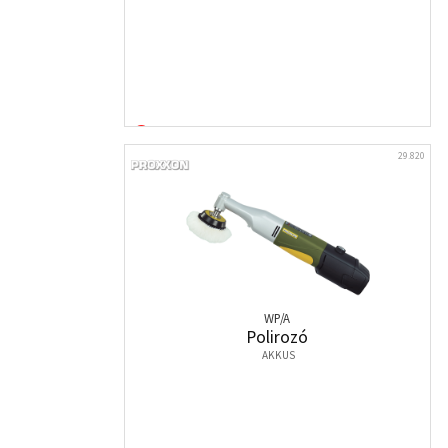
29.820
WP/A
Polirozó
AKKUS