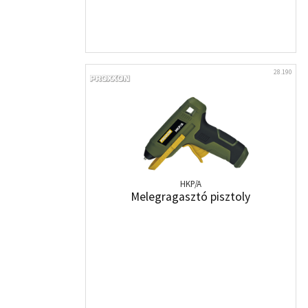
28.190
HKP/A
Melegragasztó pisztoly