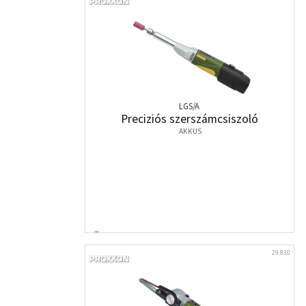
LGS/A
Preciziós szerszámcsiszoló
AKKUS
29.810