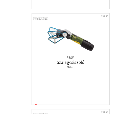
29.830
RBS/A
Szalagcsiszoló
AKKUS
29.860