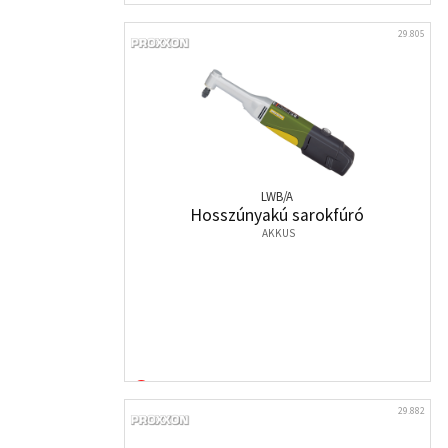
29.805
LWB/A
Hosszúnyakú sarokfúró
AKKUS
29.882