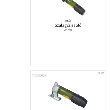
BS/A
Szalagcsiszoló
AKKUS
29.855