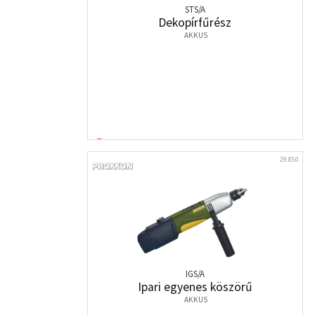
STS/A
Dekopírfűrész
AKKUS
29.850
IGS/A
Ipari egyenes köszörű
AKKUS