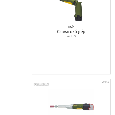
KS/A
Csavarozó gép
AKKUS
29.862