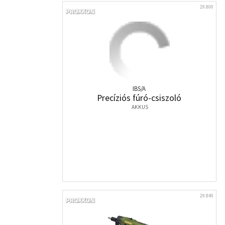
29.800
IBS/A
Precíziós fúró-csiszoló
AKKUS
29.840