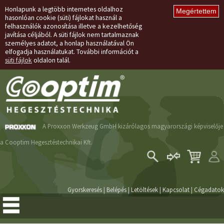
Honlapunk a legtöbb internetes oldalhoz
hasonlóan cookie (süti) fájlokat használ a
felhasználók azonosítása illetve a kezelhetőség
javítása céljából. A süti fájlok nem tartalmaznak
személyes adatot, a honlap használatával Ön
elfogadja használatukat. További információt a
süti fájlok
oldalon talál.
A Proxxon Werkzeug GmbH kizárólagos magyarországi képviselője
a Cooptim Hegesztéstechnikai Kft.
Belépés
Regisztráció
Gyorskeresés
|
Belépés
|
Letöltések
|
Kapcsolat
|
Cégadatok
Elfelejtett jelszó