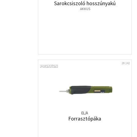
Sarokcsiszoló hosszúnyakú
AKKUS
28.142
EL/A
Forrasztópáka