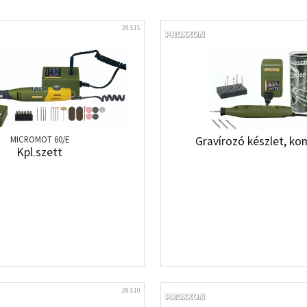
28.515
MICROMOT 60/E
Gravírozó készlet, ko
Kpl.szett
28.510