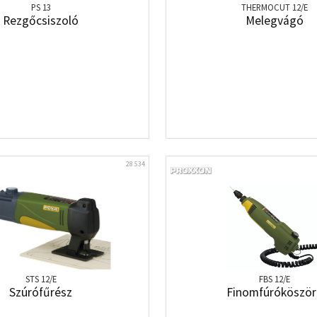
PS 13
THERMOCUT 12/E
Rezgőcsiszoló
Melegvágó
28.534
STS 12/E
FBS 12/E
Szúrófűrész
Finomfúróköször