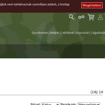
i fájlok nem tartalmaznak személyes adatot, a honlap
Belépés
Regisztráció
Gyorskeresés
|
Belépés
|
Letöltések
|
Kapcsolat
|
Cégadatok
Elfelejtett jelszó
(
14
)/ 14
Nézet
Rendezés: