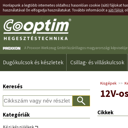
Honlapunk a legtöbb internetes oldalhoz hasonlóan cookie (süti) fájlokat has
használatával Ön elfogadja használatukat. További információt a
süti fájlok
ol
A Proxxon Werkzeug GmbH kizárólagos magyarországi képviselője 
Dugókulcsok és készletek
Csillag- és villáskulcsok
Kisgépek
>>
K
Keresés
12V-os
Cikkek
Kategóriák
Kézi készülékek ⮢