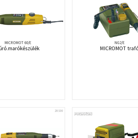
MICROMOT 60/E
NG2/E
úró.marókészülék
MICROMOT traf
28.500