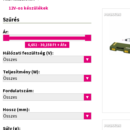
12V-os készülékek
Szűrés
Ár:
6,652
- 30,158
Ft + Áfa
Hálózati feszültség (V):
Összes
▼
Teljesítmény (W):
Összes
▼
Fordulatszám:
Összes
▼
Hossz (mm):
Összes
▼
Súly (g):