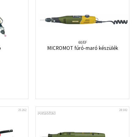
60/EF
ó
MICROMOT fúró-maró készülék
25.262
28.592