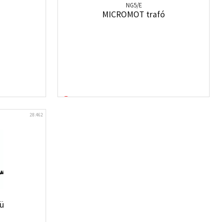
NG5/E
MICROMOT trafó
28.462
ü