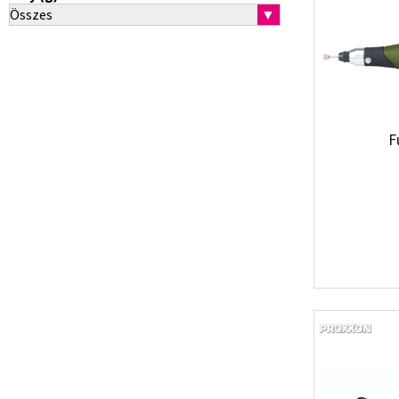
Összes
▼
F