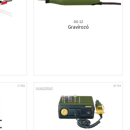
GG 12
Gravírozó
27.082
28.704