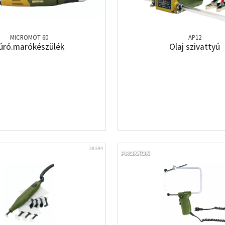
MICROMOT 60
AP12
úró.marókészülék
Olaj szivattyú
28.594